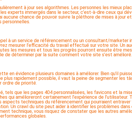
gulièrement à jour ses algorithmes. Les personnes les mieux pla
les experts immergés dans le secteur, c’est-à-dire ceux qui dé
i aucune chance de pouvoir suivre la pléthore de mises à jour et
 personnelles.
ppel à un service de référencement ou un consultant/marketer i
 mesurer l’efficacité du travail effectué sur votre site. Un audi
outes les mesures et tous les progrès pourront ensuite être mes
icile de déterminer par la suite comment votre site s’est amélioré.
tte en évidence plusieurs domaines à améliorer. Bien qu’il puiss
 plus rapidement possible, il vaut la peine de segmenter les t
 ordre de priorité.
té, tels que les pages 404 personnalisées, les favicons et la mi
s qui amélioreront certainement l’expérience de l’utilisateur. T
s aspects techniques du référencement qui pourraient entraver v
tion. Un crawl du site peut aider à identifier les problèmes dans
ement technique, vous risquez de constater que les autres améli
performances globales.