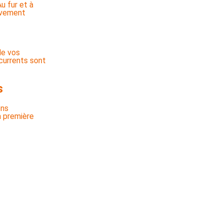
u fur et à
uvement
de vos
ncurrents sont
s
ons
la première