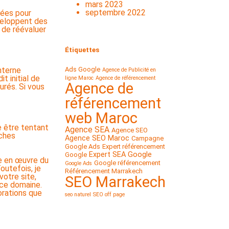
mars 2023
septembre 2022
cées pour
veloppent des
 de réévaluer
Étiquettes
Ads Google
nterne
Agence de Publicité en
t initial de
ligne Maroc
Agence de référencement
Agence de
urés. Si vous
référencement
web Maroc
e être tentant
Agence SEA
Agence SEO
âches
Agence SEO Maroc
Campagne
Google Ads
Expert référencement
Expert SEA Google
Google
se en œuvre du
Google référencement
Google Ads
outefois, je
Référencement Marrakech
otre site,
SEO Marrakech
 ce domaine.
orations que
seo naturel
SEO off page